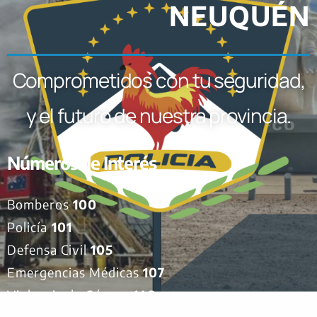
NEUQUÉN
Comprometidos con tu seguridad,
y el futuro de nuestra provincia.
Números de Interés
Bomberos
100
Policía
101
Defensa Civil
105
Emergencias Médicas
107
Violencia de Género
148