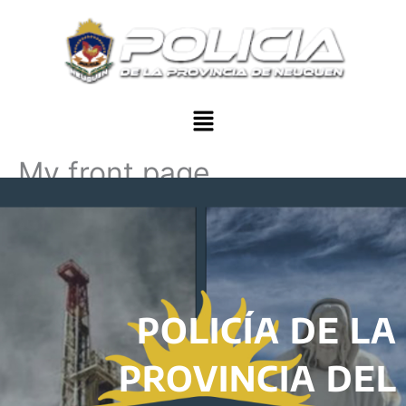
Ir
al
contenido
Menu
My front page
POLICÍA DE LA
PROVINCIA DEL