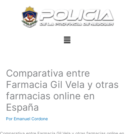
Ir
al
contenido
Menu
Comparativa entre
Farmacia Gil Vela y otras
farmacias online en
España
Por
Emanuel Cordone
Comparativa entre Farmacia Gil Vela y otras farmacias online en