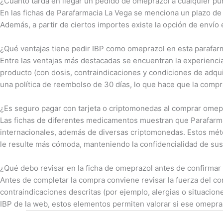
¿Cuánto tarda en llegar un pedido de omeprazol a cualquier p
En las fichas de Parafarmacia La Vega se menciona un plazo de
Además, a partir de ciertos importes existe la opción de envío 
¿Qué ventajas tiene pedir IBP como omeprazol en esta parafar
Entre las ventajas más destacadas se encuentran la experiencia
producto (con dosis, contraindicaciones y condiciones de adqui
una política de reembolso de 30 días, lo que hace que la com
¿Es seguro pagar con tarjeta o criptomonedas al comprar omep
Las fichas de diferentes medicamentos muestran que Parafarma
internacionales, además de diversas criptomonedas. Estos mét
le resulte más cómoda, manteniendo la confidencialidad de sus 
¿Qué debo revisar en la ficha de omeprazol antes de confirmar
Antes de completar la compra conviene revisar la fuerza del c
contraindicaciones descritas (por ejemplo, alergias o situacion
IBP de la web, estos elementos permiten valorar si ese omepra