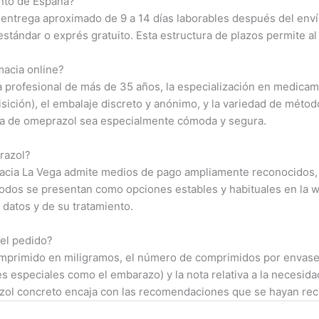
unto de España?
 entrega aproximado de 9 a 14 días laborables después del enví
estándar o exprés gratuito. Esta estructura de plazos permite al
macia online?
 profesional de más de 35 años, la especialización en medicamen
sición), el embalaje discreto y anónimo, y la variedad de méto
pra de omeprazol sea especialmente cómoda y segura.
razol?
cia La Vega admite medios de pago ampliamente reconocidos, c
odos se presentan como opciones estables y habituales en la w
datos y de su tratamiento.
 el pedido?
omprimido en miligramos, el número de comprimidos por envase, 
es especiales como el embarazo) y la nota relativa a la necesid
zol concreto encaja con las recomendaciones que se hayan recib