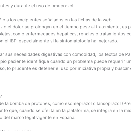
ntes y durante el uso de omeprazol:
 o a los excipientes señalados en las fichas de la web.
ez o el dolor se prolongan en el tiempo pese al tratamiento, es 
plejas, como enfermedades hepáticas, renales o tratamientos co
on el IBP, especialmente si la sintomatología ha mejorado.
r sus necesidades digestivas con comodidad, los textos de Para
propio paciente identifique cuándo un problema puede requerir 
nso, lo prudente es detener el uso por iniciativa propia y busca
?
s de la bomba de protones, como esomeprazol o lansoprazol (Pre
r lo que, cuando se oferta en la plataforma, se integra en la m
ro del marco legal vigente en España.