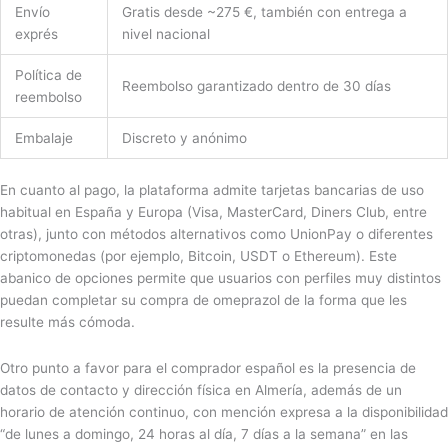
Envío
Gratis desde ~275 €, también con entrega a
exprés
nivel nacional
Política de
Reembolso garantizado dentro de 30 días
reembolso
Embalaje
Discreto y anónimo
En cuanto al pago, la plataforma admite tarjetas bancarias de uso
habitual en España y Europa (Visa, MasterCard, Diners Club, entre
otras), junto con métodos alternativos como UnionPay o diferentes
criptomonedas (por ejemplo, Bitcoin, USDT o Ethereum). Este
abanico de opciones permite que usuarios con perfiles muy distintos
puedan completar su compra de omeprazol de la forma que les
resulte más cómoda.
Otro punto a favor para el comprador español es la presencia de
datos de contacto y dirección física en Almería, además de un
horario de atención continuo, con mención expresa a la disponibilidad
“de lunes a domingo, 24 horas al día, 7 días a la semana” en las