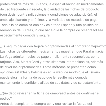
profesional de más de 35 años, la especialización en medicamentos
de uso frecuente sin receta, la claridad de las fichas de producto
(con dosis, contraindicaciones y condiciones de adquisición), el
embalaje discreto y anónimo, y la variedad de métodos de pago.
Todo ello se combina con envíos a toda España y una política de
reembolso de 30 días, lo que hace que la compra de omeprazol sea
especialmente cómoda y segura.
¿Es seguro pagar con tarjeta o criptomonedas al comprar omeprazol?
Las fichas de diferentes medicamentos muestran que Parafarmacia
La Vega admite medios de pago ampliamente reconocidos, como
tarjetas Visa, MasterCard y otros sistemas internacionales, además
de diversas criptomonedas. Estos métodos se presentan como
opciones estables y habituales en la web, de modo que el usuario
puede elegir la forma de pago que le resulte más cómoda,
manteniendo la confidencialidad de sus datos y de su tratamiento.
¿Qué debo revisar en la ficha de omeprazol antes de confirmar el
pedido?
Antes de completar la compra conviene revisar la fuerza del