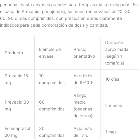
pequeñas hasta envases grandes para terapias más prolongadas. En
el caso de Prevacid, por ejemplo, se muestran envases de 10, 30,
60, 90 o más comprimidos, con precios en euros claramente
indicados para cada combinación de dosis y cantidad.
Duración
Ejemplo de
Precio
aproximada
Producto
envase
orientativo
(según 1
toma/día)
Prevacid 15
10
Alrededor
10 días
mg
comprimidos
de 9–10 €
Rango
Prevacid 30
60
medio
2 meses
mg
comprimidos
(decenas
de euros)
Esomeprazol
30
Algo más
1 mes
20 mg
comprimidos
de 17 €