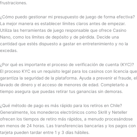
frustraciones.
¿Cómo puedo gestionar mi presupuesto de juego de forma efectiva?
La mejor manera es establecer límites claros antes de empezar.
Utiliza las herramientas de juego responsable que ofrece Casino
Nano, como los límites de depósito y de pérdida. Decide una
cantidad que estés dispuesto a gastar en entretenimiento y no la
excedas.
¿Por qué es importante el proceso de verificación de cuenta (KYC)?
El proceso KYC es un requisito legal para los casinos con licencia que
garantiza la seguridad de la plataforma. Ayuda a prevenir el fraude, el
lavado de dinero y el acceso de menores de edad. Completarlo a
tiempo asegura que puedas retirar tus ganancias sin demoras.
¿Qué método de pago es más rápido para los retiros en Chile?
Generalmente, los monederos electrónicos como Skrill y Neteller
ofrecen los tiempos de retiro más rápidos, a menudo procesándose
en menos de 24 horas. Las transferencias bancarias y los pagos con
tarjeta pueden tardar entre 1 y 3 días hábiles.