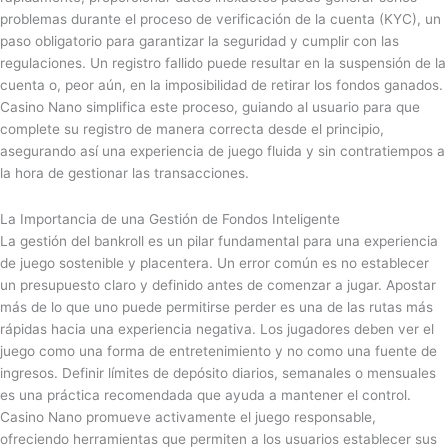
problemas durante el proceso de verificación de la cuenta (KYC), un
paso obligatorio para garantizar la seguridad y cumplir con las
regulaciones. Un registro fallido puede resultar en la suspensión de la
cuenta o, peor aún, en la imposibilidad de retirar los fondos ganados.
Casino Nano simplifica este proceso, guiando al usuario para que
complete su registro de manera correcta desde el principio,
asegurando así una experiencia de juego fluida y sin contratiempos a
la hora de gestionar las transacciones.
La Importancia de una Gestión de Fondos Inteligente
La gestión del bankroll es un pilar fundamental para una experiencia
de juego sostenible y placentera. Un error común es no establecer
un presupuesto claro y definido antes de comenzar a jugar. Apostar
más de lo que uno puede permitirse perder es una de las rutas más
rápidas hacia una experiencia negativa. Los jugadores deben ver el
juego como una forma de entretenimiento y no como una fuente de
ingresos. Definir límites de depósito diarios, semanales o mensuales
es una práctica recomendada que ayuda a mantener el control.
Casino Nano promueve activamente el juego responsable,
ofreciendo herramientas que permiten a los usuarios establecer sus