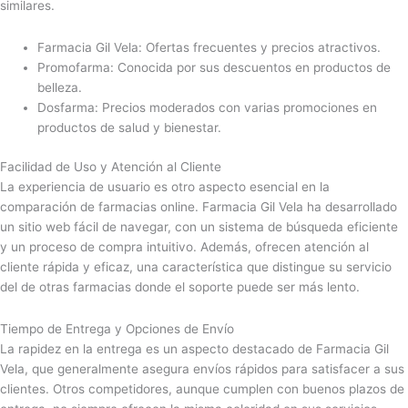
similares.
Farmacia Gil Vela: Ofertas frecuentes y precios atractivos.
Promofarma: Conocida por sus descuentos en productos de
belleza.
Dosfarma: Precios moderados con varias promociones en
productos de salud y bienestar.
Facilidad de Uso y Atención al Cliente
La experiencia de usuario es otro aspecto esencial en la
comparación de farmacias online. Farmacia Gil Vela ha desarrollado
un sitio web fácil de navegar, con un sistema de búsqueda eficiente
y un proceso de compra intuitivo. Además, ofrecen atención al
cliente rápida y eficaz, una característica que distingue su servicio
del de otras farmacias donde el soporte puede ser más lento.
Tiempo de Entrega y Opciones de Envío
La rapidez en la entrega es un aspecto destacado de Farmacia Gil
Vela, que generalmente asegura envíos rápidos para satisfacer a sus
clientes. Otros competidores, aunque cumplen con buenos plazos de