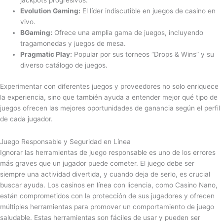
jackpots progresivos.
Evolution Gaming:
El líder indiscutible en juegos de casino en
vivo.
BGaming:
Ofrece una amplia gama de juegos, incluyendo
tragamonedas y juegos de mesa.
Pragmatic Play:
Popular por sus torneos “Drops & Wins” y su
diverso catálogo de juegos.
Experimentar con diferentes juegos y proveedores no solo enriquece
la experiencia, sino que también ayuda a entender mejor qué tipo de
juegos ofrecen las mejores oportunidades de ganancia según el perfil
de cada jugador.
Juego Responsable y Seguridad en Línea
Ignorar las herramientas de juego responsable es uno de los errores
más graves que un jugador puede cometer. El juego debe ser
siempre una actividad divertida, y cuando deja de serlo, es crucial
buscar ayuda. Los casinos en línea con licencia, como Casino Nano,
están comprometidos con la protección de sus jugadores y ofrecen
múltiples herramientas para promover un comportamiento de juego
saludable. Estas herramientas son fáciles de usar y pueden ser