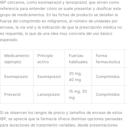
IBP cercanos, como esomeprazol y lansoprazol, que sirven como
referencia para entender cómo se suele presentar y dosificar este
grupo de medicamentos. En las fichas de producto se detallan la
fuerza del comprimido en miligramos, el número de unidades por
envase, la vía oral y la indicación de que la prescripción médica no
es requerida, lo que da una idea muy concreta del uso básico
esperado.
Medicamento
Principio
Fuerzas
Forma
(ejemplo)
activo
habituales
farmacéutica
20 mg,
Esomeprazol
Esomeprazol
Comprimidos
40 mg
15 mg, 30
Prevacid
Lansoprazol
Comprimidos
mg
Si se observan los rangos de precio y tamaños de envase de estos
IBP, se aprecia que la farmacia ofrece distintas opciones pensadas
para duraciones de tratamiento variables, desde presentaciones