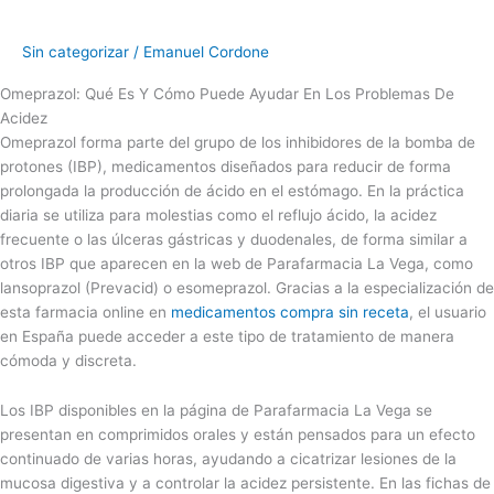
Vega:
Uso
Sin categorizar
/
Emanuel Cordone
Básico
Omeprazol: Qué Es Y Cómo Puede Ayudar En Los Problemas De
Y
Acidez
Compra
Omeprazol forma parte del grupo de los inhibidores de la bomba de
Segura
protones (IBP), medicamentos diseñados para reducir de forma
prolongada la producción de ácido en el estómago. En la práctica
diaria se utiliza para molestias como el reflujo ácido, la acidez
frecuente o las úlceras gástricas y duodenales, de forma similar a
otros IBP que aparecen en la web de Parafarmacia La Vega, como
lansoprazol (Prevacid) o esomeprazol. Gracias a la especialización de
esta farmacia online en
medicamentos compra sin receta
, el usuario
en España puede acceder a este tipo de tratamiento de manera
cómoda y discreta.
Los IBP disponibles en la página de Parafarmacia La Vega se
presentan en comprimidos orales y están pensados para un efecto
continuado de varias horas, ayudando a cicatrizar lesiones de la
mucosa digestiva y a controlar la acidez persistente. En las fichas de