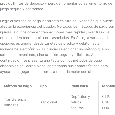
propios límites de depósito y pérdida, fomentando así un entorno de
juego seguro y controlado.
Elegir el método de pago incorrecto es otra equivocación que puede
afectar la experiencia del jugador. No todos los métodos de pago son
iguales; algunos ofrecen transacciones más rápidas, mientras que
otros pueden tener comisiones asociadas. En Chile, la variedad de
opciones es amplia, desde tarjetas de crédito y débito hasta
monederos electrónicos. Es crucial seleccionar un método que no
solo sea conveniente, sino también seguro y eficiente. A
continuación, se presenta una tabla con los métodos de pago
disponibles en Casino Nano, destacando sus características para
ayudar a los jugadores chilenos a tomar la mejor decisión.
Método de Pago
Tipo
Ideal Para
Moned
Depósitos y
CLP,
Transferencia
Tradicional
retiros
USD,
Bancaria
seguros
EUR