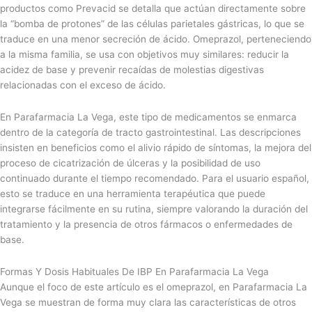
productos como Prevacid se detalla que actúan directamente sobre
la “bomba de protones” de las células parietales gástricas, lo que se
traduce en una menor secreción de ácido. Omeprazol, perteneciendo
a la misma familia, se usa con objetivos muy similares: reducir la
acidez de base y prevenir recaídas de molestias digestivas
relacionadas con el exceso de ácido.
En Parafarmacia La Vega, este tipo de medicamentos se enmarca
dentro de la categoría de tracto gastrointestinal. Las descripciones
insisten en beneficios como el alivio rápido de síntomas, la mejora del
proceso de cicatrización de úlceras y la posibilidad de uso
continuado durante el tiempo recomendado. Para el usuario español,
esto se traduce en una herramienta terapéutica que puede
integrarse fácilmente en su rutina, siempre valorando la duración del
tratamiento y la presencia de otros fármacos o enfermedades de
base.
Formas Y Dosis Habituales De IBP En Parafarmacia La Vega
Aunque el foco de este artículo es el omeprazol, en Parafarmacia La
Vega se muestran de forma muy clara las características de otros