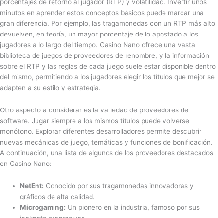
porcentajes de retorno al jugador (RTP) y volatilidad. Invertir unos
minutos en aprender estos conceptos básicos puede marcar una
gran diferencia. Por ejemplo, las tragamonedas con un RTP más alto
devuelven, en teoría, un mayor porcentaje de lo apostado a los
jugadores a lo largo del tiempo. Casino Nano ofrece una vasta
biblioteca de juegos de proveedores de renombre, y la información
sobre el RTP y las reglas de cada juego suele estar disponible dentro
del mismo, permitiendo a los jugadores elegir los títulos que mejor se
adapten a su estilo y estrategia.
Otro aspecto a considerar es la variedad de proveedores de
software. Jugar siempre a los mismos títulos puede volverse
monótono. Explorar diferentes desarrolladores permite descubrir
nuevas mecánicas de juego, temáticas y funciones de bonificación.
A continuación, una lista de algunos de los proveedores destacados
en Casino Nano:
NetEnt:
Conocido por sus tragamonedas innovadoras y
gráficos de alta calidad.
Microgaming:
Un pionero en la industria, famoso por sus