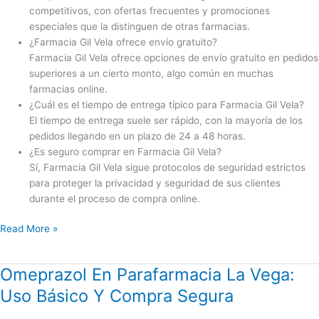
competitivos, con ofertas frecuentes y promociones
especiales que la distinguen de otras farmacias.
¿Farmacia Gil Vela ofrece envío gratuito?
Farmacia Gil Vela ofrece opciones de envío gratuito en pedidos
superiores a un cierto monto, algo común en muchas
farmacias online.
¿Cuál es el tiempo de entrega típico para Farmacia Gil Vela?
El tiempo de entrega suele ser rápido, con la mayoría de los
pedidos llegando en un plazo de 24 a 48 horas.
¿Es seguro comprar en Farmacia Gil Vela?
Sí, Farmacia Gil Vela sigue protocolos de seguridad estrictos
para proteger la privacidad y seguridad de sus clientes
durante el proceso de compra online.
Read More »
Omeprazol En Parafarmacia La Vega:
Omeprazol
En
Uso Básico Y Compra Segura
Parafarmacia
La